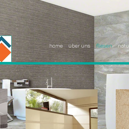
home
über uns
fliesen
natu